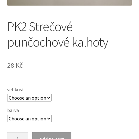
PK2 Strečové
punčochové kalhoty
28
Kč
velikost
barva
PK2
Add to cart