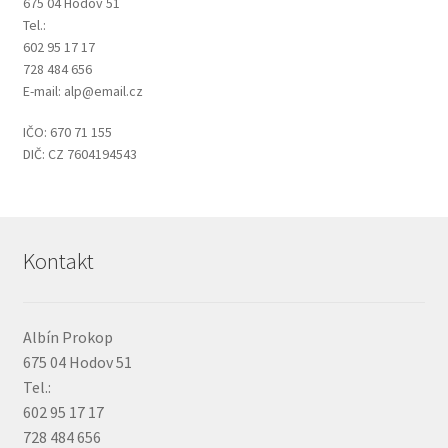
675 04 Hodov 51
Tel.:
602 95 17 17
728 484 656
E-mail: alp@email.cz
IČO: 670 71 155
DIČ: CZ 7604194543
Kontakt
Albín Prokop
675 04 Hodov 51
Tel.:
602 95 17 17
728 484 656