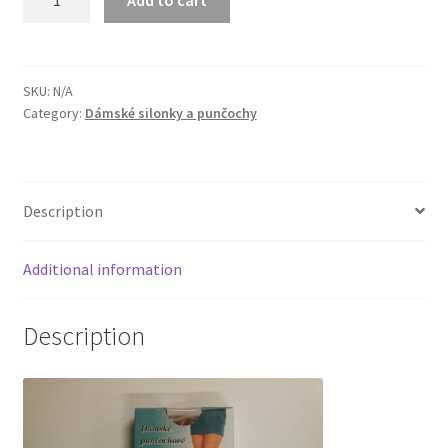
Strečové
punčochové
kalhoty
quantity
SKU:
N/A
Category:
Dámské silonky a punčochy
Description
Additional information
Description