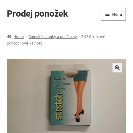
Prodej ponožek
Přeskočit
Přejít
Menu
na
k
navigaci
obsahu
Úvodní stránka
webu
Home
Dámské silonky a punčochy
PK2 Strečové
punčochové kalhoty
Košík
Můj účet
Obchod
Pokladna
TABULKA VELIKOSTÍ